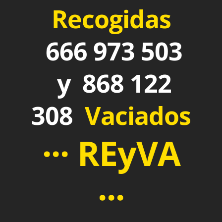
Recogidas
666 973 503
y 868 122
308
Vaciados
··· REyVA
···