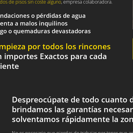
dos de pisos sin coste alguno
, empresa colaboradora.
nundaciones o pérdidas de agua
renta a malos inquilinos
fuego o quemaduras devastadoras
impieza por todos los rincones
n importes Exactos para cada
liente
Despreocúpate de todo cuanto d
brindamos las garantías necesar
solventamos rápidamente la zon
No es necesario que pierdas de trabajar por tener que acud