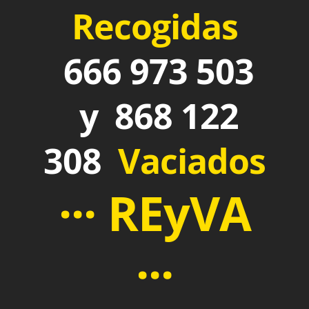
Recogidas
666 973 503
y 868 122
308
Vaciados
··· REyVA
···