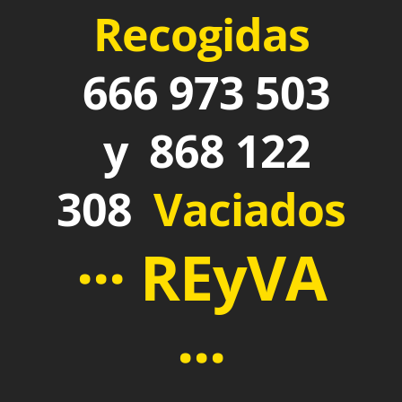
Recogidas
666 973 503
y 868 122
308
Vaciados
··· REyVA
···