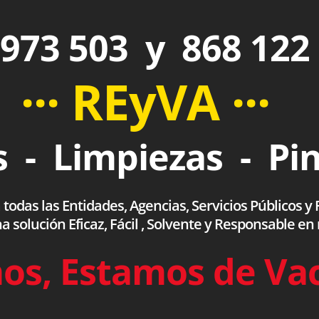
973 503 y 868 122
··· REyVA ···
 - Limpiezas - Pi
das las Entidades, Agencias, Servicios Públicos y F
olución Eficaz, Fácil , Solvente y Responsable en
os, Estamos de Va