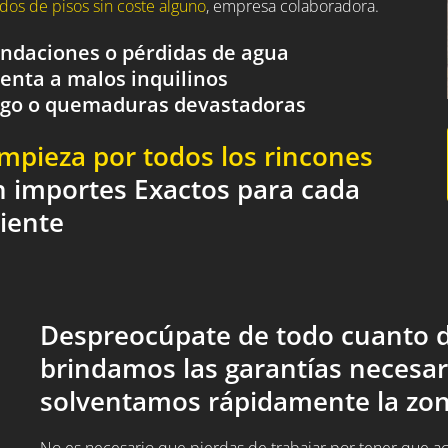
dos de pisos sin coste alguno
, empresa colaboradora.
nundaciones o pérdidas de agua
renta a malos inquilinos
fuego o quemaduras devastadoras
impieza por todos los rincones
n importes Exactos para cada
liente
Despreocúpate de todo cuanto d
brindamos las garantías necesar
solventamos rápidamente la zon
No es necesario que pierdas de trabajar por tener que acud