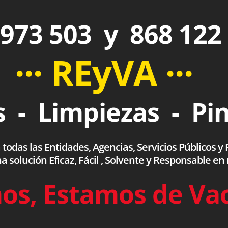
973 503 y 868 122
··· REyVA ···
 - Limpiezas - Pi
das las Entidades, Agencias, Servicios Públicos y F
olución Eficaz, Fácil , Solvente y Responsable en
os, Estamos de Va