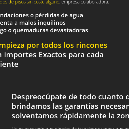
dos de pisos sin coste alguno
, empresa colaboradora.
nundaciones o pérdidas de agua
renta a malos inquilinos
fuego o quemaduras devastadoras
impieza por todos los rincones
n importes Exactos para cada
liente
Despreocúpate de todo cuanto d
brindamos las garantías necesar
solventamos rápidamente la zon
No es necesario que pierdas de trabajar por tener que acud