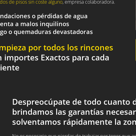
dos de pisos sin coste alguno
, empresa colaboradora.
nundaciones o pérdidas de agua
renta a malos inquilinos
fuego o quemaduras devastadoras
impieza por todos los rincones
n importes Exactos para cada
liente
Despreocúpate de todo cuanto d
brindamos las garantías necesar
solventamos rápidamente la zon
No es necesario que pierdas de trabajar por tener que acud