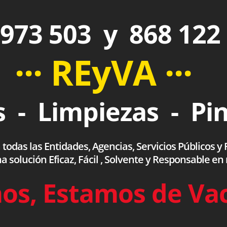
973 503 y 868 122
··· REyVA ···
 - Limpiezas - Pi
das las Entidades, Agencias, Servicios Públicos y F
olución Eficaz, Fácil , Solvente y Responsable en
os, Estamos de Va