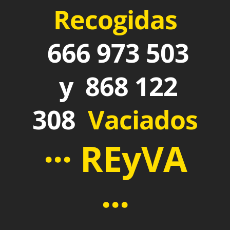
Recogidas
666 973 503
y 868 122
308
Vaciados
··· REyVA
···