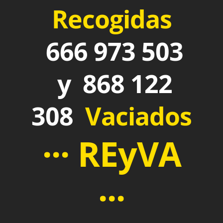
Recogidas
666 973 503
y 868 122
308
Vaciados
··· REyVA
···