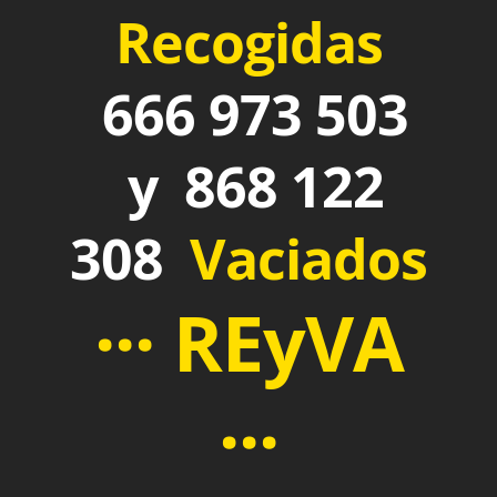
Recogidas
666 973 503
y 868 122
308
Vaciados
··· REyVA
···