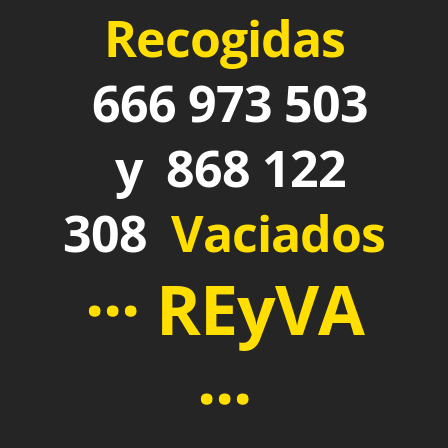
Recogidas
666 973 503
y 868 122
308
Vaciados
··· REyVA
···