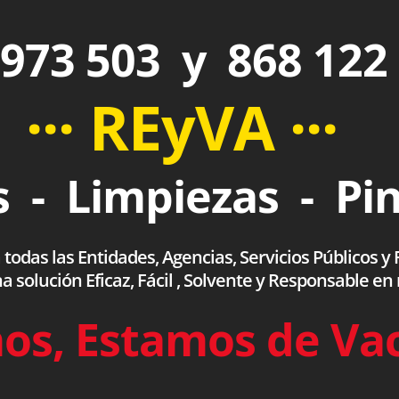
973 503 y 868 122
··· REyVA ···
 - Limpiezas - Pi
das las Entidades, Agencias, Servicios Públicos y F
olución Eficaz, Fácil , Solvente y Responsable en
os, Estamos de Va