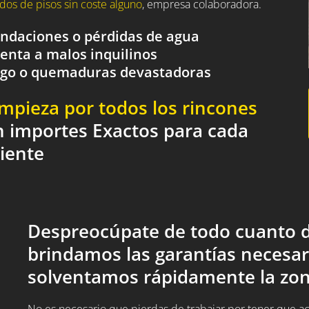
dos de pisos sin coste alguno
, empresa colaboradora.
nundaciones o pérdidas de agua
renta a malos inquilinos
fuego o quemaduras devastadoras
impieza por todos los rincones
n importes Exactos para cada
liente
Despreocúpate de todo cuanto d
brindamos las garantías necesar
solventamos rápidamente la zon
No es necesario que pierdas de trabajar por tener que acud