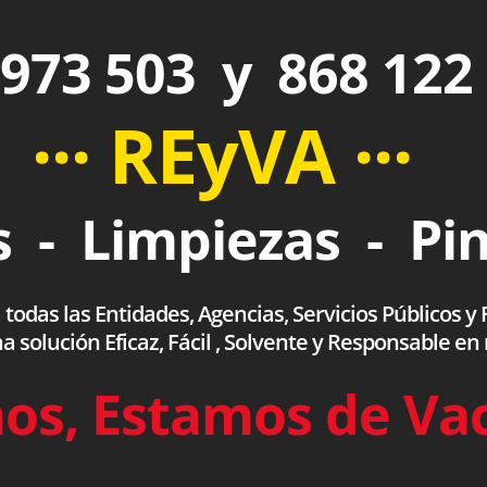
973 503 y 868 122
··· REyVA ···
 - Limpiezas - Pi
das las Entidades, Agencias, Servicios Públicos y F
olución Eficaz, Fácil , Solvente y Responsable en
os, Estamos de Va