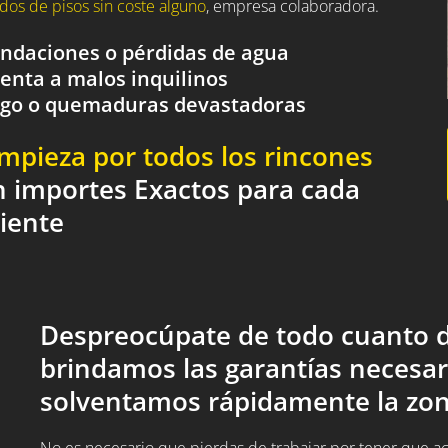
dos de pisos sin coste alguno
, empresa colaboradora.
nundaciones o pérdidas de agua
renta a malos inquilinos
fuego o quemaduras devastadoras
impieza por todos los rincones
n importes Exactos para cada
liente
Despreocúpate de todo cuanto d
brindamos las garantías necesar
solventamos rápidamente la zon
No es necesario que pierdas de trabajar por tener que acud