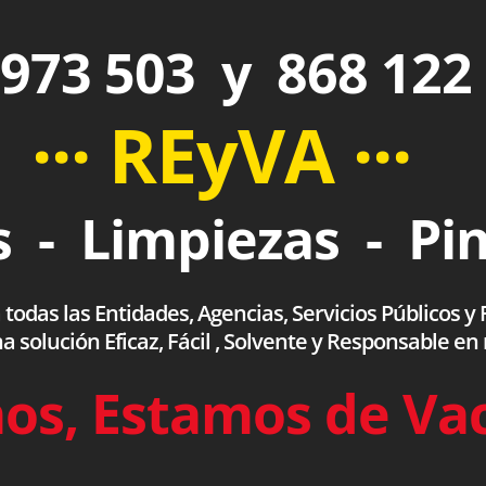
973 503 y 868 122
··· REyVA ···
 - Limpiezas - Pi
das las Entidades, Agencias, Servicios Públicos y F
olución Eficaz, Fácil , Solvente y Responsable en
os, Estamos de Va