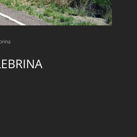
brina
LEBRINA