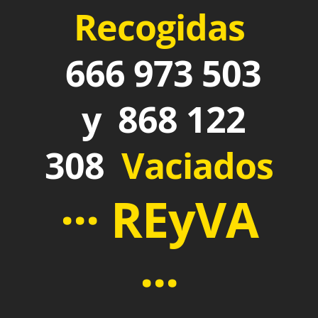
Recogidas
666 973 503
y 868 122
308
Vaciados
··· REyVA
···