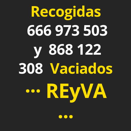
Recogidas
666 973 503
y 868 122
308
Vaciados
··· REyVA
···