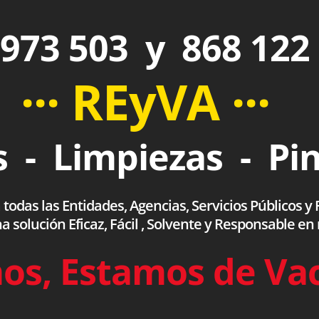
973 503 y 868 122
··· REyVA ···
 - Limpiezas - Pi
das las Entidades, Agencias, Servicios Públicos y F
olución Eficaz, Fácil , Solvente y Responsable en
os, Estamos de Va