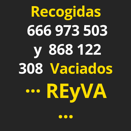
Recogidas
666 973 503
y 868 122
308
Vaciados
··· REyVA
···