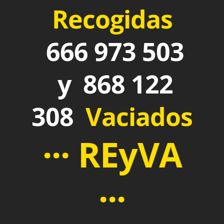
Recogidas
666 973 503
y 868 122
308
Vaciados
··· REyVA
···