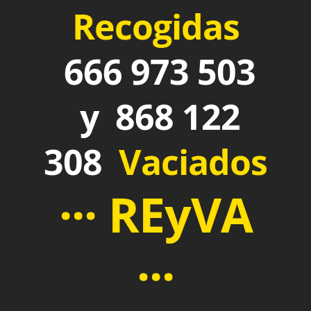
Recogidas
666 973 503
y 868 122
308
Vaciados
··· REyVA
···