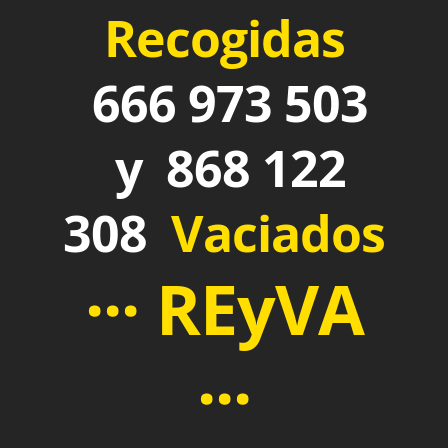
Recogidas
666 973 503
y 868 122
308
Vaciados
··· REyVA
···