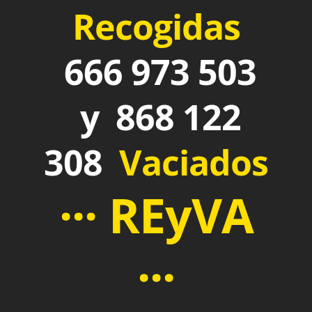
Recogidas
666 973 503
y 868 122
308
Vaciados
··· REyVA
···