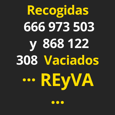
Recogidas
666 973 503
y 868 122
308
Vaciados
··· REyVA
···