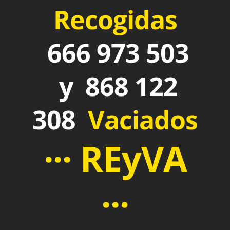
Recogidas
666 973 503
y 868 122
308
Vaciados
··· REyVA
···