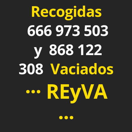
Recogidas
666 973 503
y 868 122
308
Vaciados
··· REyVA
···