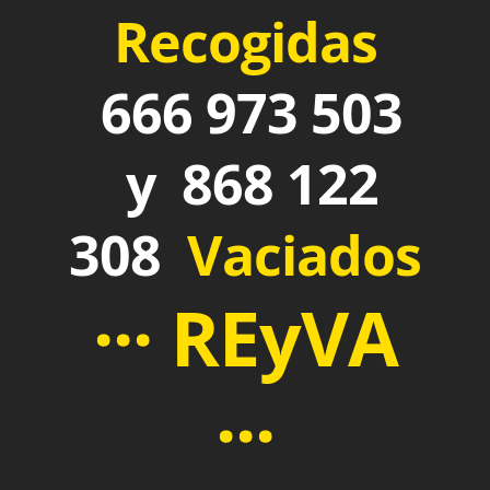
Recogidas
666 973 503
y 868 122
308
Vaciados
··· REyVA
···