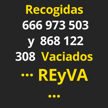
Recogidas
666 973 503
y 868 122
308
Vaciados
··· REyVA
···