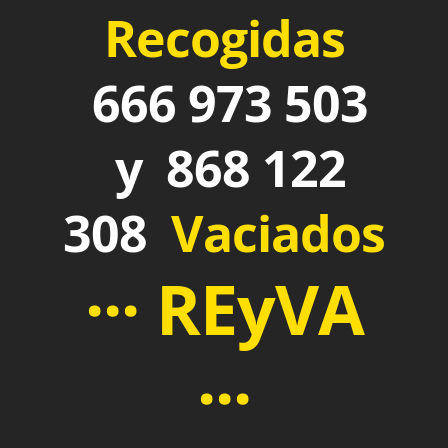
Recogidas
666 973 503
y 868 122
308
Vaciados
··· REyVA
···