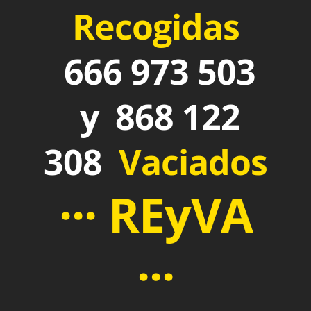
Recogidas
666 973 503
y 868 122
308
Vaciados
··· REyVA
···