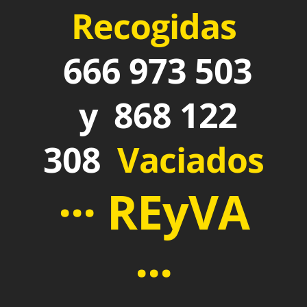
Recogidas
666 973 503
y 868 122
308
Vaciados
··· REyVA
···