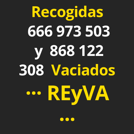
Recogidas
666 973 503
y 868 122
308
Vaciados
··· REyVA
···